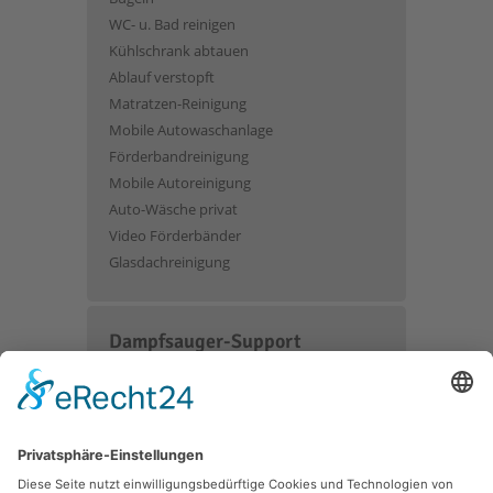
WC- u. Bad reinigen
Kühlschrank abtauen
Ablauf verstopft
Matratzen-Reinigung
Mobile Autowaschanlage
Förderbandreinigung
Mobile Autoreinigung
Auto-Wäsche privat
Video Förderbänder
Glasdachreinigung
Dampfsauger-Support
Dampfsauger-Analyse
Saugleistung
Fliesen Schlieren
Teppichflecken entfernen
Dampfkessel entkalken